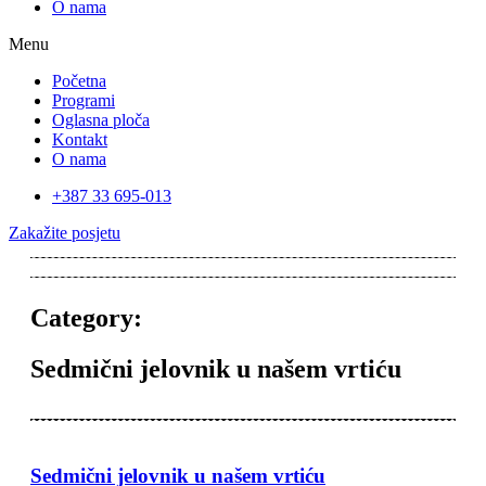
O nama
Menu
Početna
Programi
Oglasna ploča
Kontakt
O nama
+387 33 695-013
Zakažite posjetu
Category:
Sedmični jelovnik u našem vrtiću
Sedmični jelovnik u našem vrtiću